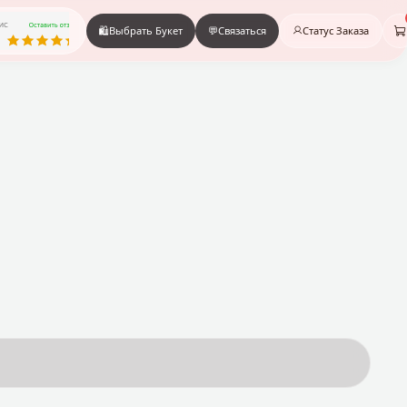
🛍️
Выбрать Букет
💬
Связаться
Статус Заказа