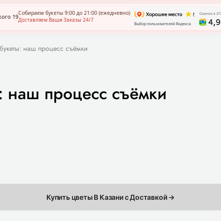
Собираем букеты 9:00 до 21:00 (ежедневно)
кого 19
Доставляем Ваши Заказы 24/7
 букеты: наш процесс съёмки
: наш процесс съёмки
Купить цветы В Казани с Доставкой →