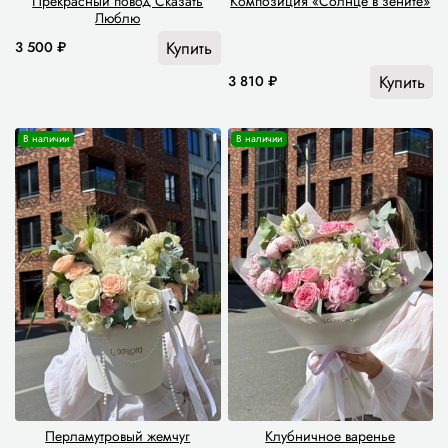
Прекрасный повод Сказать
Композиция «Солнце в зените»
Люблю
Купить
3 500 ₽
Купить
3 810 ₽
В наличии
В наличии
Перламутровый жемчуг
Клубничное варенье