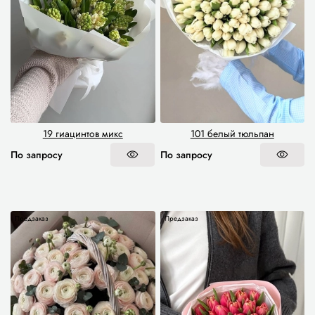
19 гиацинтов микс
101 белый тюльпан
По запросу
По запросу
Предзаказ
Предзаказ