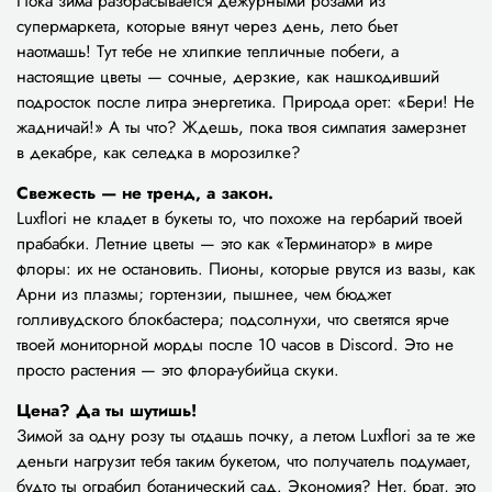
Пока зима разбрасывается дежурными розами из
супермаркета, которые вянут через день, лето бьет
наотмашь! Тут тебе не хлипкие тепличные побеги, а
настоящие цветы — сочные, дерзкие, как нашкодивший
подросток после литра энергетика. Природа орет: «Бери! Не
жадничай!» А ты что? Ждешь, пока твоя симпатия замерзнет
в декабре, как селедка в морозилке?
Свежесть — не тренд, а закон.
Luxflori не кладет в букеты то, что похоже на гербарий твоей
прабабки. Летние цветы — это как «Терминатор» в мире
флоры: их не остановить. Пионы, которые рвутся из вазы, как
Арни из плазмы; гортензии, пышнее, чем бюджет
голливудского блокбастера; подсолнухи, что светятся ярче
твоей мониторной морды после 10 часов в Discord. Это не
просто растения — это флора-убийца скуки.
Цена? Да ты шутишь!
Зимой за одну розу ты отдашь почку, а летом Luxflori за те же
деньги нагрузит тебя таким букетом, что получатель подумает,
будто ты ограбил ботанический сад. Экономия? Нет, брат, это