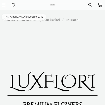
📍 г. Казань, ул. Айвазовского, 19
Главная
Цветочный Журнал Luxflori
ценности